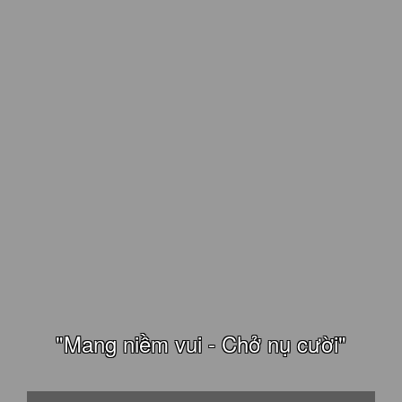
"Mang niềm vui - Chở nụ cười"